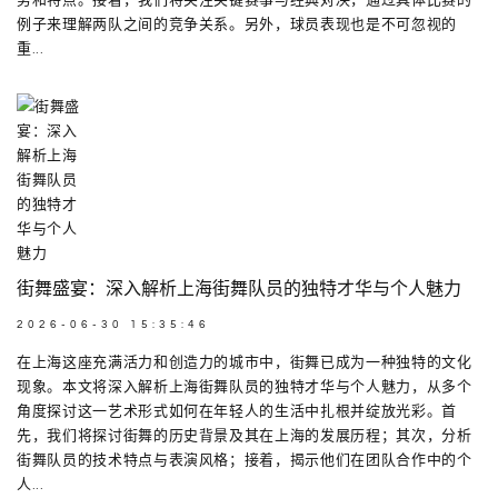
例子来理解两队之间的竞争关系。另外，球员表现也是不可忽视的
重...
街舞盛宴：深入解析上海街舞队员的独特才华与个人魅力
2026-06-30 15:35:46
在上海这座充满活力和创造力的城市中，街舞已成为一种独特的文化
现象。本文将深入解析上海街舞队员的独特才华与个人魅力，从多个
角度探讨这一艺术形式如何在年轻人的生活中扎根并绽放光彩。首
先，我们将探讨街舞的历史背景及其在上海的发展历程；其次，分析
街舞队员的技术特点与表演风格；接着，揭示他们在团队合作中的个
人...