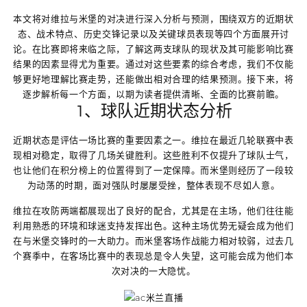
本文将对维拉与米堡的对决进行深入分析与预测，围绕双方的近期状
态、战术特点、历史交锋记录以及关键球员表现等四个方面展开讨
论。在比赛即将来临之际，了解这两支球队的现状及其可能影响比赛
结果的因素显得尤为重要。通过对这些要素的综合考虑，我们不仅能
够更好地理解比赛走势，还能做出相对合理的结果预测。接下来，将
逐步解析每一个方面，以期为读者提供清晰、全面的比赛前瞻。
1、球队近期状态分析
近期状态是评估一场比赛的重要因素之一。维拉在最近几轮联赛中表
现相对稳定，取得了几场关键胜利。这些胜利不仅提升了球队士气，
也让他们在积分榜上的位置得到了一定保障。而米堡则经历了一段较
为动荡的时期，面对强队时屡屡受挫，整体表现不尽如人意。
维拉在攻防两端都展现出了良好的配合，尤其是在主场，他们往往能
利用熟悉的环境和球迷支持发挥出色。这种主场优势无疑会成为他们
在与米堡交锋时的一大助力。而米堡客场作战能力相对较弱，过去几
个赛季中，在客场比赛中的表现总是令人失望，这可能会成为他们本
次对决的一大隐忧。