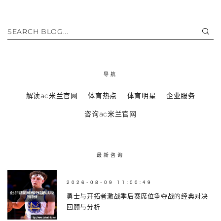
SEARCH BLOG...
导航
解读ac米兰官网
体育热点
体育明星
企业服务
咨询ac米兰官网
最新咨询
2026-08-09 11:00:49
勇士与开拓者激战季后赛席位争夺战的经典对决
回顾与分析