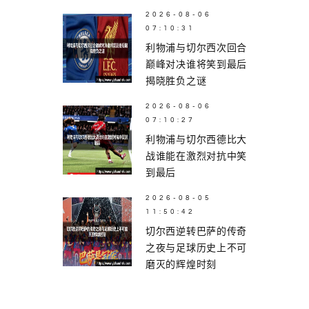
2026-08-06
07:10:31
利物浦与切尔西次回合
巅峰对决谁将笑到最后
揭晓胜负之谜
2026-08-06
07:10:27
利物浦与切尔西德比大
战谁能在激烈对抗中笑
到最后
2026-08-05
11:50:42
切尔西逆转巴萨的传奇
之夜与足球历史上不可
磨灭的辉煌时刻