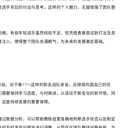
秀选手背后的付出与思考。这样的个人魅力，无疑增强了团队整
抢眼。有些年轻选手虽然经验不足，但凭借勇敢尝试新打法及良
液注入，使得整个团队充满朝气，为未来的发展奠定基础。
展阶段，对于像FPX这样的知名战队来说，应继续巩固自己的优
们需要保持学习态度，与时俱进，以适应不断变化的新环境。同
，这是持续发展的重要保障。
通过数据分析，可以帮助教练组更准确地判断选手状态以及制定
练组及时发现问题并进行调整，从而优化球队整体战略布局，为