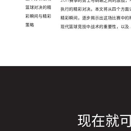
2011赛季的勇士与鹈鹕之间的激战
执行的精彩对决。本文将从四个方面
精彩瞬间，逐步揭示出这场比赛中的
现代篮球竞技中战术的重要性，以及..
现在就