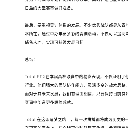
日后的大型赛事做好准备。
最后，要重视青训体系的发展。不少优秀战队都是从青
本所在。通过举办丰富多彩的青训活动，不仅可以提高
储备人才，实现可持续发展目标。
总结：
Total FPX在本届高校联赛中的精彩表现，不仅证
行业。他们强大的团队协作能力、灵活多变的战术思路
而对于其未来发展，我们有理由相信，只要保持目前良
赛事中创造更多辉煌成就。
Total 在这条追梦之路上，每一次拼搏都将成为历史