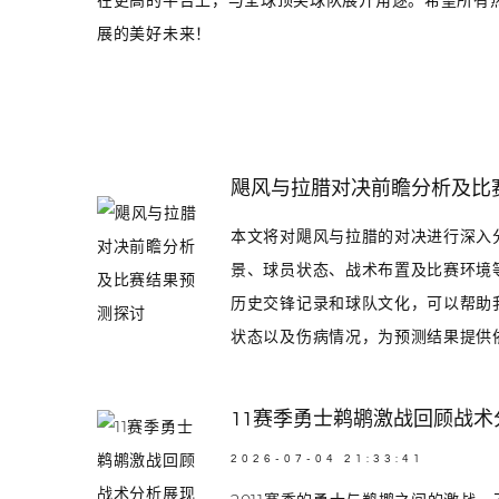
在更高的平台上，与全球顶尖球队展开角逐。希望所有
展的美好未来！
飓风与拉腊对决前瞻分析及比
本文将对飓风与拉腊的对决进行深入
景、球员状态、战术布置及比赛环境
历史交锋记录和球队文化，可以帮助
状态以及伤病情况，为预测结果提供依据
11赛季勇士鹈鹕激战回顾战
2026-07-04 21:33:41