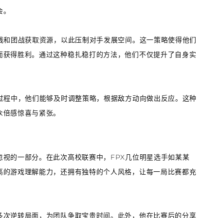
会。
线和团战获取资源，以此压制对手发展空间。这一策略使得他们
而获得胜利。通过这种稳扎稳打的方法，他们不仅提升了自身实
过程中，他们能够及时调整策略，根据敌方动向做出反应。这种
众倍感惊喜与紧张。
视的一部分。在此次高校联赛中，FPX几位明星选手如某某
高的游戏理解能力，还拥有独特的个人风格，让每一局比赛都充
多次逆转局面，为团队争取宝贵时间。此外，他在比赛后的分享