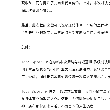
观收益，同时提升了其商业代言价值。此外，本次对决
深层次交流与融合。
最后，此次世纪之战可以说是现代体育一个新的里程碑
了相关行业的发展，从票房收入到赞助商合作，都获得
总结：
Total Sport 18: 在总结本次康纳与梅威瑟世
他们背后所代表的不同行业文化及发展潜力。这场盛事
宝贵经验，同时也启示我们珍惜每一次追求梦想机会，无
Total Sport 19: 总之，通过本篇文章，我们
竞技体育充满敬畏之心。这也是为何即便经历多年后，
神，还有那份追求卓越、不懈奋斗的人生态度.