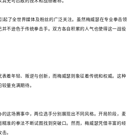
以其无可匹敌的技术和战绩著称。
即引起了全世界媒体及粉丝的广泛关注。虽然梅威瑟在专业拳击领
己并不逊色于传统拳击手。双方各自积累的人气也使得这一战役
代表着年轻、叛逆与创新，而梅威瑟则象征着传统和权威。这种
的较量充满期待。
办的这场赛事中，两位选手分别展现出不同风格。开局阶段，麦
而精准的拳法不断试图找到突破口。然而，梅威瑟凭借丰富的经
攻击。