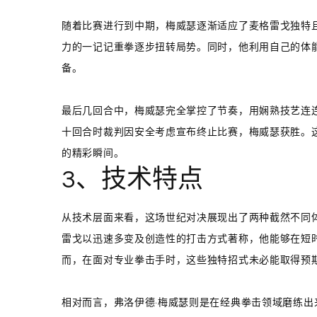
随着比赛进行到中期，梅威瑟逐渐适应了麦格雷戈独特
力的一记记重拳逐步扭转局势。同时，他利用自己的体
备。
最后几回合中，梅威瑟完全掌控了节奏，用娴熟技艺连
十回合时裁判因安全考虑宣布终止比赛，梅威瑟获胜。
的精彩瞬间。
3、技术特点
从技术层面来看，这场世纪对决展现出了两种截然不同
雷戈以迅速多变及创造性的打击方式著称，他能够在短
而，在面对专业拳击手时，这些独特招式未必能取得预
相对而言，弗洛伊德·梅威瑟则是在经典拳击领域磨练