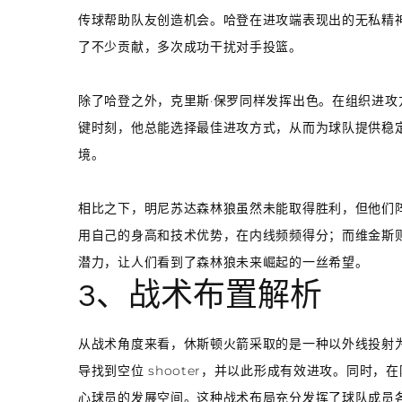
传球帮助队友创造机会。哈登在进攻端表现出的无私精
了不少贡献，多次成功干扰对手投篮。
除了哈登之外，克里斯·保罗同样发挥出色。在组织进
键时刻，他总能选择最佳进攻方式，从而为球队提供稳
境。
相比之下，明尼苏达森林狼虽然未能取得胜利，但他们阵
用自己的身高和技术优势，在内线频频得分；而维金斯
潜力，让人们看到了森林狼未来崛起的一丝希望。
3、战术布置解析
从战术角度来看，休斯顿火箭采取的是一种以外线投射
导找到空位 shooter，并以此形成有效进攻。同时
心球员的发展空间。这种战术布局充分发挥了球队成员