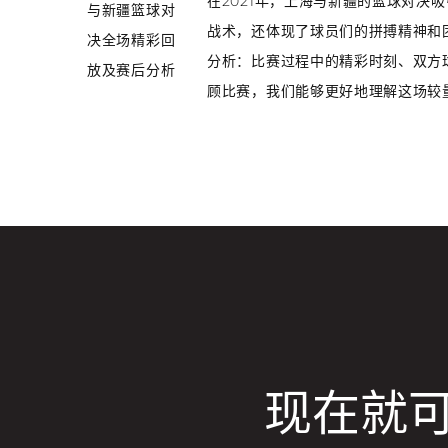
在2021年，上海与新疆的篮球对决
战术，还体现了球员们的拼搏精神和
分析：比赛过程中的精彩时刻、双方
顾比赛，我们能够更好地理解这场较量.
现在就