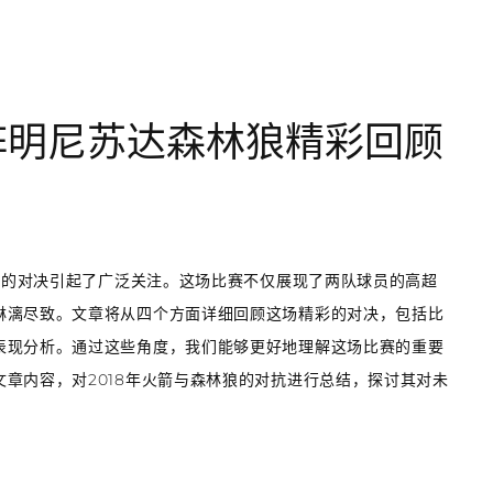
对阵明尼苏达森林狼精彩回顾
之间的对决引起了广泛关注。这场比赛不仅展现了两队球员的高超
淋漓尽致。文章将从四个方面详细回顾这场精彩的对决，包括比
表现分析。通过这些角度，我们能够更好地理解这场比赛的重要
章内容，对2018年火箭与森林狼的对抗进行总结，探讨其对未