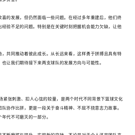
欣喜的发展，但仍然面临一些问题。在经过多年重建后，他们终
出经验不足的问题。特别是在关键时刻把握机会能力欠缺，让他
励，共同推动着彼此成长。从长远来看，这样勇于拼搏且具有特
，也让我们期待接下来两支球队的发展方向与可能性。
那场紧张刺激、扣人心弦的较量，是两个时代不同背景下篮球文化
团队协作比拼，更是一段关于奋斗精神、不屈不挠意志力故事。
个年代不可磨灭的一部分。