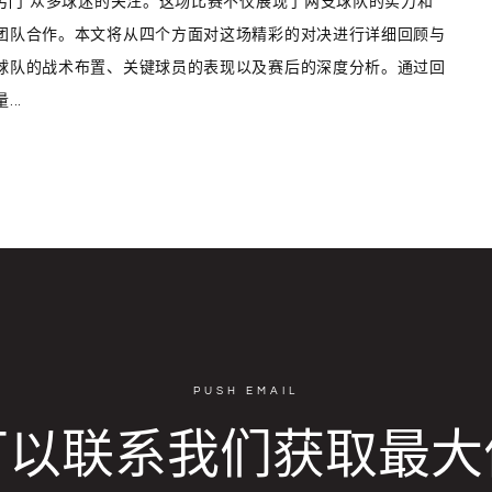
吸引了众多球迷的关注。这场比赛不仅展现了两支球队的实力和
团队合作。本文将从四个方面对这场精彩的对决进行详细回顾与
球队的战术布置、关键球员的表现以及赛后的深度分析。通过回
..
PUSH EMAIL
可以联系我们获取最大