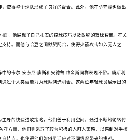
神，使得整个球队形成了良好的配合。此外，他在防守端也做出
攻方面，他展现了自己扎实的控球技巧以及敏锐的篮球智商。在关
定支持。而他与哈登之间默契配合，使得火箭攻击如入无人之
中的卡尔-安东尼·唐斯和安德鲁·维金斯同样表现不俗。唐斯利
则通过个人突破能力为球队创造机会。这两位年轻球员展示出的
为主导的快速进攻策略。他们善于利用空间，通过不断地轮转传
，在防守方面，他们则采取了较为积极的人盯人策略，以遏制对手核
各自特点，也使得他们能够灵活应对不同情况带来的挑战。