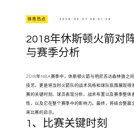
体育热点
2026-05-27 08:01:28
2018年休斯顿火箭
与赛季分析
2018年NBA赛季中，休斯顿火箭与明尼苏达森林狼
技艺，更是将当时火箭队的战术风格和球队氛围展现得
赛的关键时刻、球员表现分析、战术布置以及赛季整体
性，以及它在整个赛季中的影响力。最终，将结合整篇文
来比赛的启示。
1、比赛关键时刻