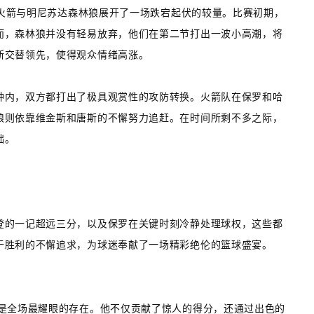
斯顿火箭与明尼苏达森林狼展开了一场跌宕起伏的较量。比赛初期，
而，森林狼并没有轻易放弃，他们在第二节打出一波小高潮，将
断交替领先，使得观众情绪高涨。
钟内，双方都打出了极具观赏性的攻防转换。火箭队在保罗和哈
狼则依靠维金斯和唐斯的不懈努力追赶。在时间所剩不多之际，
础。
登的一记超远三分，以及保罗在关键时刻冷静处理球权，这些都
于胜利的不懈追求，为球迷奉献了一场精彩绝伦的篮球盛宴。
疑是全场最耀眼的存在。他不仅贡献了惊人的得分，还通过出色的