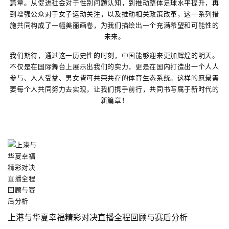
篇章。从促进社会对于性别问题认知，到推动整体足球水平提升，再
到增强公众对于女子运动关注，以及推动相关政策改革，这一系列措
施共同构成了一幅美丽画卷，为我们描绘出一个充满希望和可能性的
未来。
我们期待，通过这一历史性的时刻，中国能够迎来更加辉煌的明天。
不仅是在国际舞台上展示出我们的实力，更是在国内打造出一个人人
参与、人人受益、男女皆可共荣共存的体育生态系统。这样的愿景需
要每个人共同努力去实现，让我们携手前行，共同书写属于新时代的
新篇章！
上港与华夏幸福精彩对决直播全程回顾与赛后分析