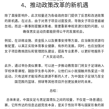
4、推动政策改革的新机遇
除了直接影响外，此次较量还为各级政府部门提供了反思和改进政策
的新机遇。在过去，由于对男子项目过度投资，导致女子项目普遍被
忽视。而这一赛事则提醒决策者，需要重新审视资源分配的问题，以
确保男女运动员都能获得公平的发展机会。
例如，在训练设施、资金投入以及赛事安排等方面，应当做到资源均
衡配置，以真正实现体育事业健康、有序的发展。同时，也应加强对
女子项目教练团队和管理团队建设，提高专业素养，以更好地服务于
广大女运动员。
此外，通过举办类似赛事，可以进一步推动教育部门将女子足球纳入
学校体育课程，鼓励学生参与其中，让他们从小就接触并热爱这一项
运动。只有这样才能培养出源源不断的人才，为中国女子足球乃至全
国范围内篮球、排球等其他项目开创更加美好的未来。
总结：
总体来说，中国女足与男足国青队之间的较量，不仅是一场普通比
赛，它所传达的信息远超竞技本身，是关于性别平等与国家形象的新