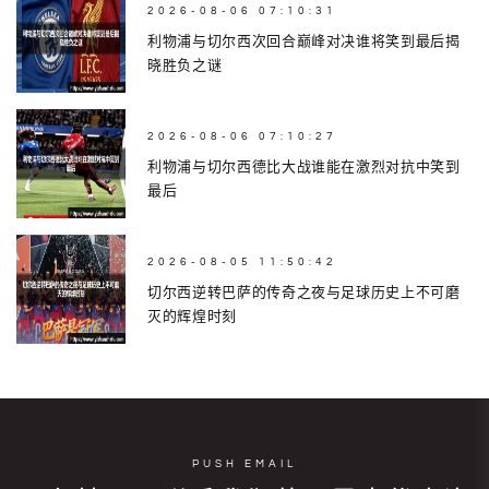
2026-08-06 07:10:31
利物浦与切尔西次回合巅峰对决谁将笑到最后揭
晓胜负之谜
2026-08-06 07:10:27
利物浦与切尔西德比大战谁能在激烈对抗中笑到
最后
2026-08-05 11:50:42
切尔西逆转巴萨的传奇之夜与足球历史上不可磨
灭的辉煌时刻
PUSH EMAIL