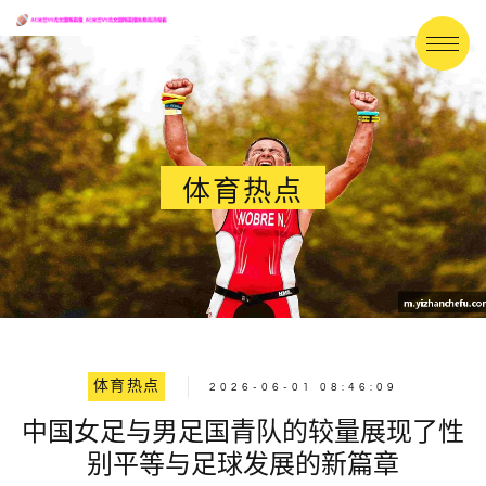
体育热点
体育热点
2026-06-01 08:46:09
中国女足与男足国青队的较量展现了性
别平等与足球发展的新篇章