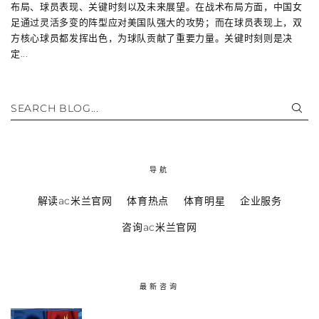
布局、球员表现、关键时刻以及未来展望。在战术布局方面，中国女
足通过灵活多变的阵型应对美国队强大的攻势；而在球员表现上，双
方核心球员都发挥出色，为球队贡献了重要力量。关键时刻则是决
定...
SEARCH BLOG...
导航
解读ac米兰官网
体育热点
体育明星
企业服务
咨询ac米兰官网
最新咨询