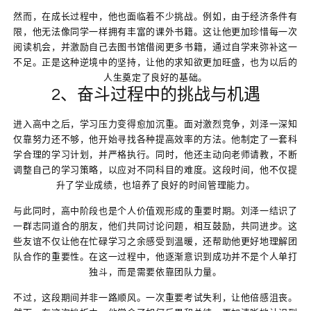
然而，在成长过程中，他也面临着不少挑战。例如，由于经济条件有
限，他无法像同学一样拥有丰富的课外书籍。这让他更加珍惜每一次
阅读机会，并激励自己去图书馆借阅更多书籍，通过自学来弥补这一
不足。正是这种逆境中的坚持，让他的求知欲更加旺盛，也为以后的
人生奠定了良好的基础。
2、奋斗过程中的挑战与机遇
进入高中之后，学习压力变得愈加沉重。面对激烈竞争，刘泽一深知
仅靠努力还不够，他开始寻找各种提高效率的方法。他制定了一套科
学合理的学习计划，并严格执行。同时，他还主动向老师请教，不断
调整自己的学习策略，以应对不同科目的难度。这段时间，他不仅提
升了学业成绩，也培养了良好的时间管理能力。
与此同时，高中阶段也是个人价值观形成的重要时期。刘泽一结识了
一群志同道合的朋友，他们共同讨论问题，相互鼓励，共同进步。这
些友谊不仅让他在忙碌学习之余感受到温暖，还帮助他更好地理解团
队合作的重要性。在这一过程中，他逐渐意识到成功并不是个人单打
独斗，而是需要依靠团队力量。
不过，这段期间并非一路顺风。一次重要考试失利，让他倍感沮丧。