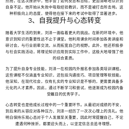
然而，在这次挫折中，他学会了如何反思和总结，更加清晰地认识到
自身不足。他开始从失败中吸取经验教训，而不是被打击所击垮。这
种积极向上的态度，使得他在接下来的考试中取得了显著进步。
3、自我提升与心态转变
随着大学生活的到来，刘泽一面临着更大的挑战。在新的环境中，他
意识到知识的重要性远不止于课堂。他利用课余时间参加各类讲座和
研讨会，与行业前辈交流，从而拓宽自己的视野。此外，他还积极参
与社会实践活动，将理论知识应用到实际工作中，这极大地增强了他
的综合素质。
为了提升自身专业技能，刘泽一在校园内外报名参加各类培训课程。
这些课程不仅涵盖专业知识，还包括沟通技巧、项目管理等软技能。
他深知，在现代社会，仅有扎实的专业知识是不够的，更需要具备多
元化的人才素养。因此，通过不断学习和尝试，他逐渐成为校园内备
受瞩目的优秀学子。
心态转变也是他成长过程中的一个重要环节。从最初对成绩的不安，
到后来的从容应对各种压力，刘泽一经历了一次次心理上的洗礼。他
明白保持乐观心态对于个人发展至关重要，因此时常提醒自己，不论
遭遇何种挫折，都要迎头而上，以坚定信念去追寻理想。