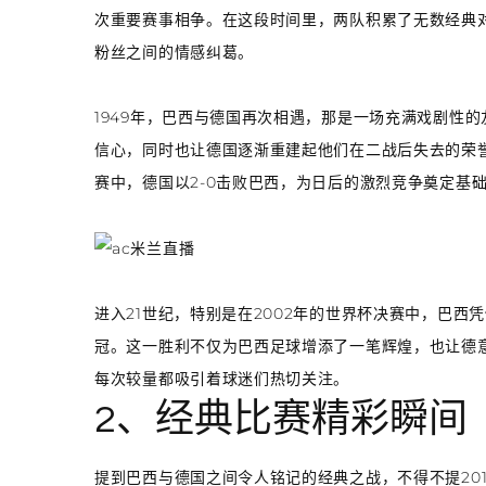
次重要赛事相争。在这段时间里，两队积累了无数经典
粉丝之间的情感纠葛。
1949年，巴西与德国再次相遇，那是一场充满戏剧性
信心，同时也让德国逐渐重建起他们在二战后失去的荣誉
赛中，德国以2-0击败巴西，为日后的激烈竞争奠定基
进入21世纪，特别是在2002年的世界杯决赛中，巴西
冠。这一胜利不仅为巴西足球增添了一笔辉煌，也让德
每次较量都吸引着球迷们热切关注。
2、经典比赛精彩瞬间
提到巴西与德国之间令人铭记的经典之战，不得不提201