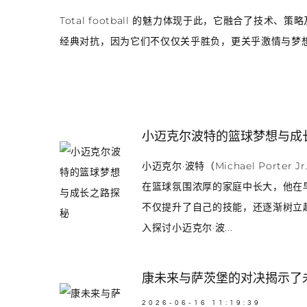
Total football 的魅力体现于此，它融合了技
经典对抗，因为它们不仅仅关乎胜负，更关乎激情与梦
小迈克尔波特的篮球梦想与成
小迈克尔·波特（Michael Por
在篮球氛围浓厚的家庭中长大，他在
不仅提升了自己的技能，还逐渐树立
入探讨小迈克尔·波...
康未来与萨茨堡的对决揭示了
2026-06-16 11:19:39