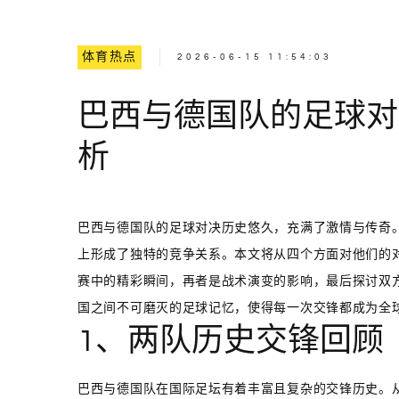
体育热点
2026-06-15 11:54:03
巴西与德国队的足球对
析
巴西与德国队的足球对决历史悠久，充满了激情与传奇
上形成了独特的竞争关系。本文将从四个方面对他们的
赛中的精彩瞬间，再者是战术演变的影响，最后探讨双
国之间不可磨灭的足球记忆，使得每一次交锋都成为全
1、两队历史交锋回顾
巴西与德国队在国际足坛有着丰富且复杂的交锋历史。从