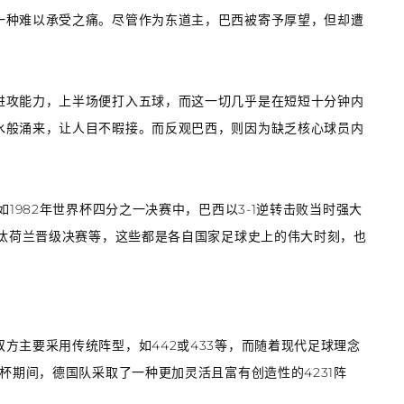
一种难以承受之痛。尽管作为东道主，巴西被寄予厚望，但却遭
进攻能力，上半场便打入五球，而这一切几乎是在短短十分钟内
水般涌来，让人目不暇接。而反观巴西，则因为缺乏核心球员内
如1982年世界杯四分之一决赛中，巴西以3-1逆转击败当时强大
淘汰荷兰晋级决赛等，这些都是各自国家足球史上的伟大时刻，也
方主要采用传统阵型，如442或433等，而随着现代足球理念
杯期间，德国队采取了一种更加灵活且富有创造性的4231阵