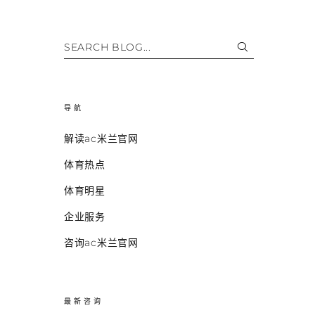
SEARCH BLOG...
导航
解读ac米兰官网
体育热点
体育明星
企业服务
咨询ac米兰官网
最新咨询