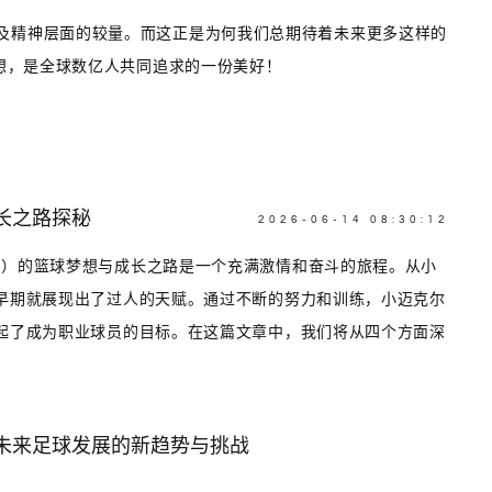
术、策略及精神层面的较量。而这正是为何我们总期待着未来更多这样的
想，是全球数亿人共同追求的一份美好！
长之路探秘
2026-06-14 08:30:12
ter Jr.）的篮球梦想与成长之路是一个充满激情和奋斗的旅程。从小
早期就展现出了过人的天赋。通过不断的努力和训练，小迈克尔
起了成为职业球员的目标。在这篇文章中，我们将从四个方面深
未来足球发展的新趋势与挑战