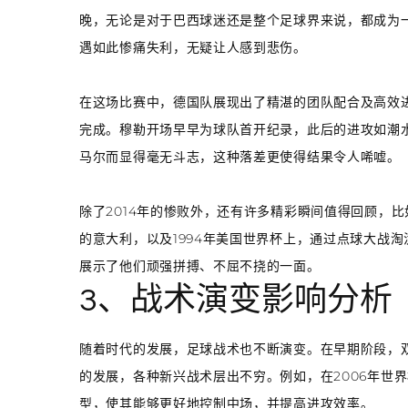
晚，无论是对于巴西球迷还是整个足球界来说，都成为
遇如此惨痛失利，无疑让人感到悲伤。
在这场比赛中，德国队展现出了精湛的团队配合及高效
完成。穆勒开场早早为球队首开纪录，此后的进攻如潮
马尔而显得毫无斗志，这种落差更使得结果令人唏嘘。
除了2014年的惨败外，还有许多精彩瞬间值得回顾，比
的意大利，以及1994年美国世界杯上，通过点球大战
展示了他们顽强拼搏、不屈不挠的一面。
3、战术演变影响分析
随着时代的发展，足球战术也不断演变。在早期阶段，双
的发展，各种新兴战术层出不穷。例如，在2006年世界
型，使其能够更好地控制中场，并提高进攻效率。