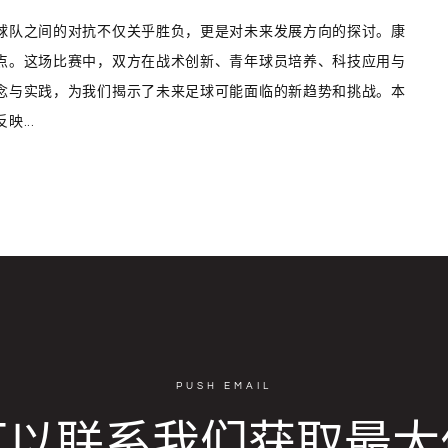
球队之间的对抗不仅关乎胜负，更是对未来发展方向的探讨。康
点。这场比赛中，双方在战术创新、青年球员培养、科技应用与
念与实践，为我们揭示了未来足球可能面临的新趋势和挑战。本
...
PUSH EMAIL
可以联系我们获取最大