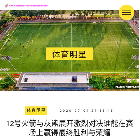
体育明星
体育明星
2026-07-04 21:33:45
12号火箭与灰熊展开激烈对决谁能在赛
场上赢得最终胜利与荣耀