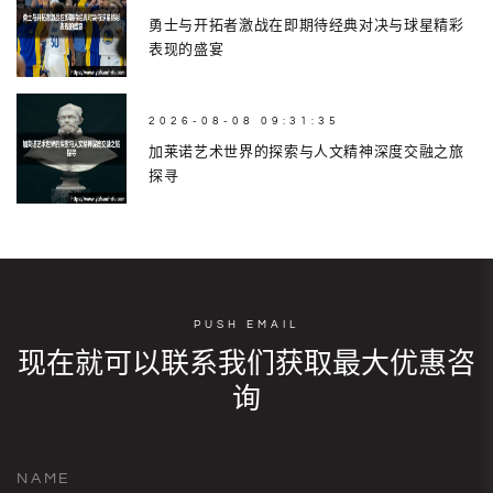
勇士与开拓者激战在即期待经典对决与球星精彩
表现的盛宴
2026-08-08 09:31:35
加莱诺艺术世界的探索与人文精神深度交融之旅
探寻
PUSH EMAIL
现在就可以联系我们获取最大优惠咨
询
NAME