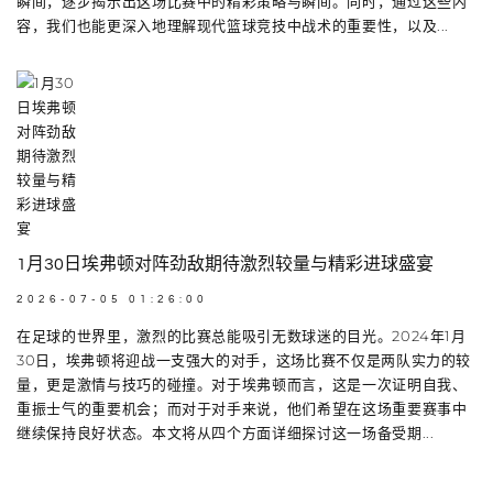
瞬间，逐步揭示出这场比赛中的精彩策略与瞬间。同时，通过这些内
容，我们也能更深入地理解现代篮球竞技中战术的重要性，以及...
1月30日埃弗顿对阵劲敌期待激烈较量与精彩进球盛宴
2026-07-05 01:26:00
在足球的世界里，激烈的比赛总能吸引无数球迷的目光。2024年1月
30日，埃弗顿将迎战一支强大的对手，这场比赛不仅是两队实力的较
量，更是激情与技巧的碰撞。对于埃弗顿而言，这是一次证明自我、
重振士气的重要机会；而对于对手来说，他们希望在这场重要赛事中
继续保持良好状态。本文将从四个方面详细探讨这一场备受期...