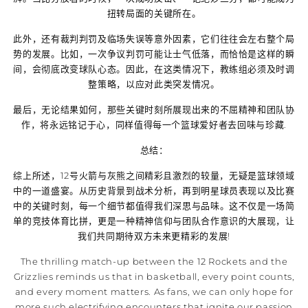
扭转局面的关键所在。
此外，还有裁判判罚及临场失误等意外因素，它们往往会左右整个局
势的发展。比如，一次争议判罚可能让士气低落，而恰恰是这样的瞬
间，会彻底改变球队心态。因此，在这类情况下，教练组必须及时调
整策略，以应对此类突发情况。
最后，无论结果如何，那些关键时刻所展现出来的不屈精神和团队协
作，将永远铭记于心，同样值得每一个篮球爱好者去回味与珍藏.
总结：
综上所述，12号火箭与灰熊之间精彩且激烈的较量，无疑是篮球领域
中的一道盛宴。从历史背景到战术分析，再到明星球员表现以及比赛
中的关键时刻，每一个细节都值得我们深思与品味。这不仅是一场简
单的竞技体育比拼，更是一种精神信仰与团队合作意识的大展现，让
我们共同期待双方未来更精彩的发展!
The thrilling match-up between the 12 Rockets and the
Grizzlies reminds us that in basketball, every point counts,
and every moment matters. As fans, we can only hope for
more such electrifying encounters that ignite our passion