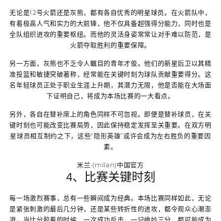
无论是12号火箭还是灰熊，都有各自优秀的明星球员。在火箭队中，
有着极高人气和实力的大前锋，他不仅具备超强得分能力，同时也是
全队组织进攻的重要枢纽。而他的灵活身姿常常让对手难以防范，是
火箭夺取胜利的重要保障。
另一方面，灰熊也不乏令人瞩目的青年才俊。他们的新星后卫以其精
准投篮和敏捷突破著称，经常能在关键时刻为球队贡献重要得分。这
名年轻球员正处于职业生涯上升期，其潜力无限，他是否能在大场面
下证明自己，将成为本场比赛的一大看点。
另外，各自在替补席上的角色同样不可忽视。即便是替补球员，在关
键时刻也可能改变比赛局势，因此保持稳定发挥至关重要。在双方明
星球员相互制约之下，这些“隐形英雄”或许会成为左右胜负的重要因
素。
米兰·(milan)中国官方
4、比赛关键时刻
每一场激烈赛事，总有一些瞬间成为经典。本场比赛同样如此，无论
是紧张刺激的最后几分钟，还是某些转折性的进攻，都令观众心潮澎
湃。当比分胶着的时候，一次成功反击、一记绝妙三分，都可能成为