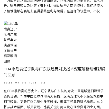
个方面对这场激烈对决进行详细阐述，包括两队的历史背景、战术分
析、球员表现以及比赛关键时刻。通过这些方面的探讨，我们将深入
了解谁能够在赛场上赢得最终胜利与荣耀。在这样的较量中，不仅...
CBA季后赛辽宁队与广东队经典对决战术深度解析与精彩瞬
间回顾
2026-07-05 10:31:02
在CBA季后赛的历史上，辽宁队与广东队的对决一直是球迷们津津乐
道的话题。作为中国篮球界的两大豪强，这两支球队不仅在常规赛中
相互较量，更是在季后赛中多次碰撞，形成了经典的对抗局面。本文
将从战术层面、球员表现、比赛关键时刻以及心理博弈等四个方面，