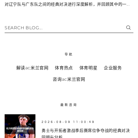
对辽宁队与广东队之间的经典对决进行深度解析，并回顾其中的一...
SEARCH BLOG...
导航
解读ac米兰官网
体育热点
体育明星
企业服务
咨询ac米兰官网
最新咨询
2026-08-09 11:00:49
勇士与开拓者激战季后赛席位争夺战的经典对决
回顾与分析