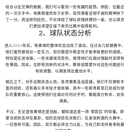
结合以往交锋的数据，我们可以看到一些有趣的趋势。例如，在最近
的一次交手中，埃弗顿虽然处于劣势，但凭借着坚韧不拔的精神拼下
了一分。而这样的经历，不仅体现了球队顽强拼搏的一面，也让球员
们更加渴望在接下来的比赛中取得胜利。
2、球队状态分析
进入2024年后，埃弗顿的整体状态出现了波动。在过去几轮联赛中，
他们虽然展现出一定实力，但仍需提升稳定性才能争取更好的成绩。
特别是在进攻端，一些关键球员受伤，使得他们在面对强敌时显得有
些薄弱。因此，在即将到来的对决中，教练组需要针对这些问题进行
有效调整，以期发挥出最佳水平。
相比之下，对手近期状态火热，各项赛事连战连捷。他们不仅拥有丰
富的经验，还有着众多年轻才俊坐镇，其中一些新秀甚至已经成为球
队的重要核心。这使得他们在面对任何对手时，都能游刃有余，自信
满满。
不过，无论是埃弗顿还是劲敌，都知道这是一场“零容忍”的较量。即
便当前状态存在差异，但历史经验告诉我们，在紧张刺激的大赛中，
一切皆有可能。因此，双方都必须全力以赴，为自己和支持者争取最