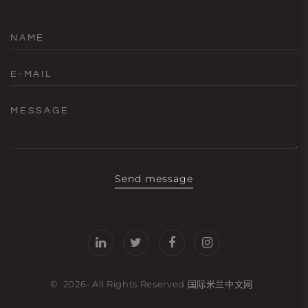
NAME
E-MAIL
MESSAGE
Send message
©
2026
- All Rights Reserved
国际米兰中文网
.