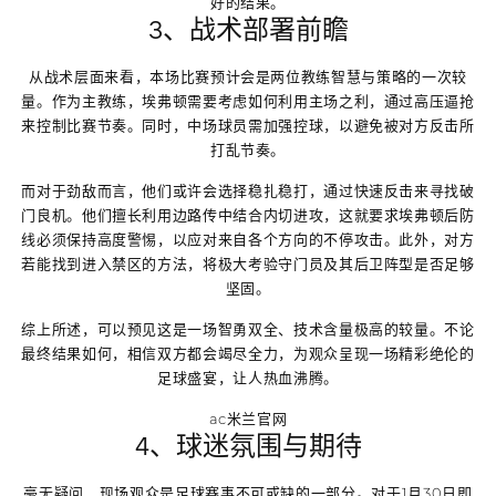
好的结果。
3、战术部署前瞻
从战术层面来看，本场比赛预计会是两位教练智慧与策略的一次较
量。作为主教练，埃弗顿需要考虑如何利用主场之利，通过高压逼抢
来控制比赛节奏。同时，中场球员需加强控球，以避免被对方反击所
打乱节奏。
而对于劲敌而言，他们或许会选择稳扎稳打，通过快速反击来寻找破
门良机。他们擅长利用边路传中结合内切进攻，这就要求埃弗顿后防
线必须保持高度警惕，以应对来自各个方向的不停攻击。此外，对方
若能找到进入禁区的方法，将极大考验守门员及其后卫阵型是否足够
坚固。
综上所述，可以预见这是一场智勇双全、技术含量极高的较量。不论
最终结果如何，相信双方都会竭尽全力，为观众呈现一场精彩绝伦的
足球盛宴，让人热血沸腾。
ac米兰官网
4、球迷氛围与期待
毫无疑问，现场观众是足球赛事不可或缺的一部分。对于1月30日即