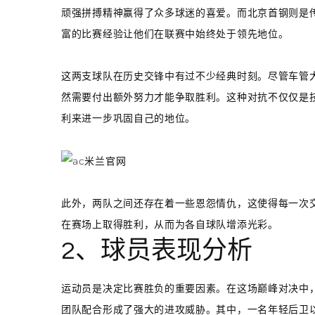
顽强拼搏精神赢得了众多球迷的喜爱。而北京首钢则是
富的比赛经验让他们在联赛中始终处于领先地位。
这两支球队在历史交锋中有过不少经典时刻。尽管车管
然需要付出额外努力才能争取胜利。这种对抗不仅仅是
利来进一步巩固自己的地位。
此外，两队之间还存在着一些恩怨情仇，这使得每一次
在赛场上取得胜利，从而为各自球队增添光彩。
2、球员表现分析
运动员是决定比赛胜负的重要因素。在这场巅峰对决中
团队配合形成了强大的进攻威胁。其中，一名年轻后卫