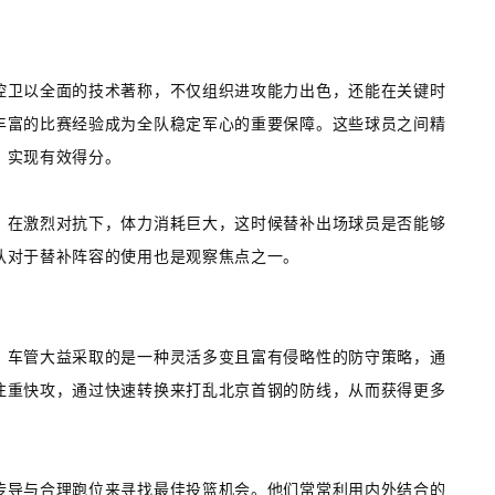
控卫以全面的技术著称，不仅组织进攻能力出色，还能在关键时
丰富的比赛经验成为全队稳定军心的重要保障。这些球员之间精
，实现有效得分。
。在激烈对抗下，体力消耗巨大，这时候替补出场球员是否能够
队对于替补阵容的使用也是观察焦点之一。
，车管大益采取的是一种灵活多变且富有侵略性的防守策略，通
注重快攻，通过快速转换来打乱北京首钢的防线，从而获得更多
传导与合理跑位来寻找最佳投篮机会。他们常常利用内外结合的