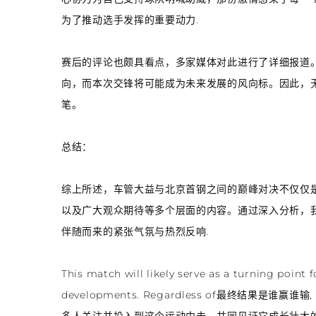
为了推动选手发挥的重要动力.
赛后的评论也颇具看点，多家媒体对此进行了详细报道
向，而本次交锋将可能成为未来发展的风向标。因此，
笔。
总结：
综上所述，车管大益与北京首钢之间的巅峰对决不仅仅
以及广大观众期待等多个层面的内容。通过深入分析，
伴随而来的紧张气氛与热烈反响.
This match will likely serve as a turning point 
developments. Regardless of最终结