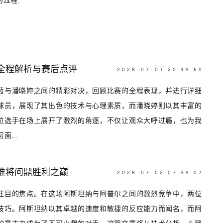
过程.
全程解析与赛后点评
2026-07-01 20:49:50
蓝与潘晓婷之间的精彩对决，回顾比赛的全程表现，并进行详细
球员，展现了其出色的技术与心理素质，而潘晓婷则以其丰富的
位选手在场上展开了激烈的角逐，不仅让观众大呼过瘾，也为我
...
谁将问鼎胜利之巅
2026-07-02 07:39:07
注目的焦点。在这场阿斯坦纳与阿普尔之间的激烈竞争中，两位
技巧。阿斯坦纳以其卓越的速度和敏捷的反应能力而闻名，而阿