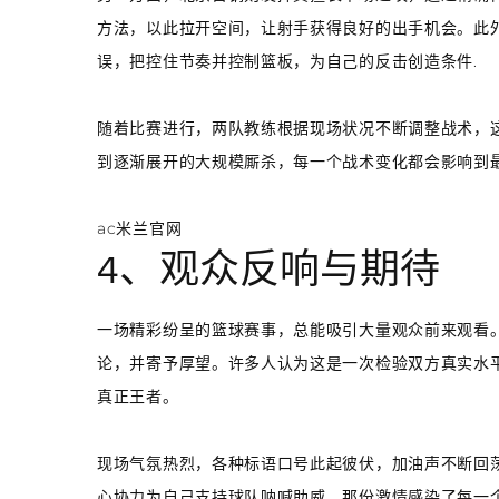
方法，以此拉开空间，让射手获得良好的出手机会。此
误，把控住节奏并控制篮板，为自己的反击创造条件.
随着比赛进行，两队教练根据现场状况不断调整战术，
到逐渐展开的大规模厮杀，每一个战术变化都会影响到
ac米兰官网
4、观众反响与期待
一场精彩纷呈的篮球赛事，总能吸引大量观众前来观看
论，并寄予厚望。许多人认为这是一次检验双方真实水
真正王者。
现场气氛热烈，各种标语口号此起彼伏，加油声不断回
心协力为自己支持球队呐喊助威，那份激情感染了每一