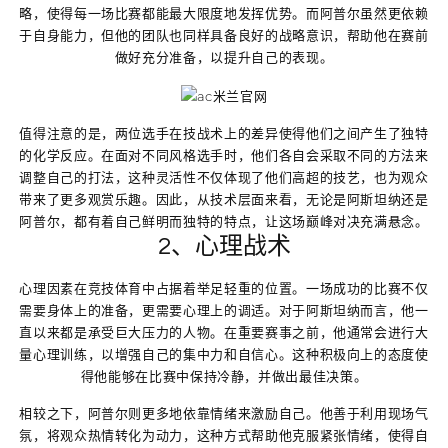
略，使得每一场比赛都能最大限度地发挥优势。而阿普尔虽然更依赖
于自身能力，但他的团队也同样具备良好的战略意识，帮助他在赛前
做好充分准备，以提升自己的表现。
值得注意的是，两位选手在技战术上的差异使得他们之间产生了独特
的化学反应。在面对不同风格选手时，他们各自会采取不同的方法来
调整自己的打法，这种灵活性不仅体现了他们高超的技艺，也为观众
带来了更多观赏乐趣。因此，从技术层面来看，无论是阿斯坦纳还是
阿普尔，都有着自己鲜明而独特的特点，让这场巅峰对决充满悬念。
2、心理战术
心理因素在竞技体育中占据着举足轻重的位置。一场成功的比赛不仅
需要身体上的准备，更需要心理上的调适。对于阿斯坦纳而言，他一
直以来都是承受巨大压力的人物。在重要赛事之前，他通常会进行大
量心理训练，以增强自己的集中力和自信心。这种积极向上的态度使
得他能够在比赛中保持冷静，并做出最佳决策。
相较之下，阿普尔则更多地依靠情绪来激励自己。他善于利用现场气
氛，将观众热情转化为动力，这种方式帮助他克服紧张情绪，使得自