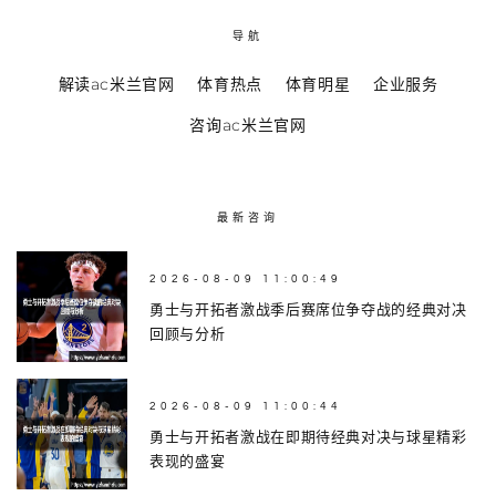
导航
解读ac米兰官网
体育热点
体育明星
企业服务
咨询ac米兰官网
最新咨询
2026-08-09 11:00:49
勇士与开拓者激战季后赛席位争夺战的经典对决
回顾与分析
2026-08-09 11:00:44
勇士与开拓者激战在即期待经典对决与球星精彩
表现的盛宴