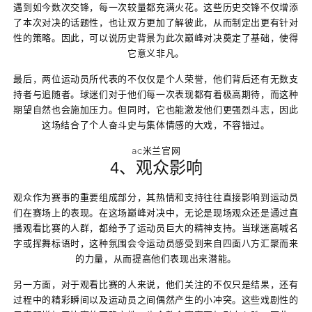
遇到如今数次交锋，每一次较量都充满火花。这些历史交锋不仅增添
了本次对决的话题性，也让双方更加了解彼此，从而制定出更有针对
性的策略。因此，可以说历史背景为此次巅峰对决奠定了基础，使得
它意义非凡。
最后，两位运动员所代表的不仅仅是个人荣誉，他们背后还有无数支
持者与追随者。球迷们对于他们每一次表现都有着极高期待，而这种
期望自然也会施加压力。但同时，它也能激发他们更强烈斗志，因此
这场结合了个人奋斗史与集体情感的大戏，不容错过。
ac米兰官网
4、观众影响
观众作为赛事的重要组成部分，其热情和支持往往直接影响到运动员
们在赛场上的表现。在这场巅峰对决中，无论是现场观众还是通过直
播观看比赛的人群，都给予了运动员巨大的精神支持。当球迷高喊名
字或挥舞标语时，这种氛围会令运动员感受到来自四面八方汇聚而来
的力量，从而提高他们表现出来潜能。
另一方面，对于观看比赛的人来说，他们关注的不仅只是结果，还有
过程中的精彩瞬间以及运动员之间偶然产生的小冲突。这些戏剧性的