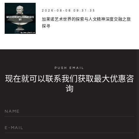
2026-08-08 09:31:35
加莱诺艺术世界的探索与人文精神深度交融之旅
探寻
PUSH EMAIL
现在就可以联系我们获取最大优惠咨
询
NAME
E-MAIL