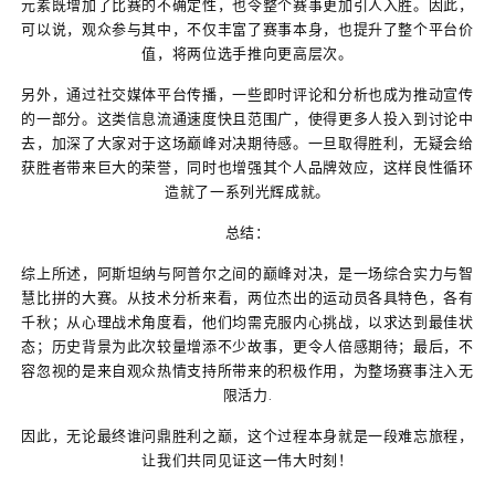
元素既增加了比赛的不确定性，也令整个赛事更加引人入胜。因此，
可以说，观众参与其中，不仅丰富了赛事本身，也提升了整个平台价
值，将两位选手推向更高层次。
另外，通过社交媒体平台传播，一些即时评论和分析也成为推动宣传
的一部分。这类信息流通速度快且范围广，使得更多人投入到讨论中
去，加深了大家对于这场巅峰对决期待感。一旦取得胜利，无疑会给
获胜者带来巨大的荣誉，同时也增强其个人品牌效应，这样良性循环
造就了一系列光辉成就。
总结：
综上所述，阿斯坦纳与阿普尔之间的巅峰对决，是一场综合实力与智
慧比拼的大赛。从技术分析来看，两位杰出的运动员各具特色，各有
千秋；从心理战术角度看，他们均需克服内心挑战，以求达到最佳状
态；历史背景为此次较量增添不少故事，更令人倍感期待；最后，不
容忽视的是来自观众热情支持所带来的积极作用，为整场赛事注入无
限活力.
因此，无论最终谁问鼎胜利之巅，这个过程本身就是一段难忘旅程，
让我们共同见证这一伟大时刻！